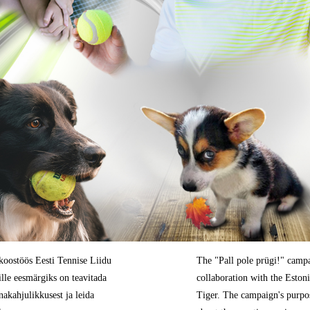
koostöös Eesti Tennise Liidu
The "Pall pole prügi!" camp
lle eesmärgiks on teavitada
collaboration with the Eston
nakahjulikkusest ja leida
Tiger. The campaign's purpos