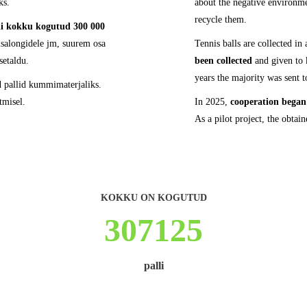
ks.
about the negative environme
recycle them.
li kokku kogutud 300 000
isalongidele jm, suurem osa
Tennis balls are collected in 
setaldu.
been collected
and given to 
years the majority was sent 
d pallid kummimaterjaliks.
tmisel.
In 2025,
cooperation began
As a pilot project, the obta
KOKKU ON KOGUTUD
307125
palli
eesmärk 280 000 palli (08.03.26 seisuga)