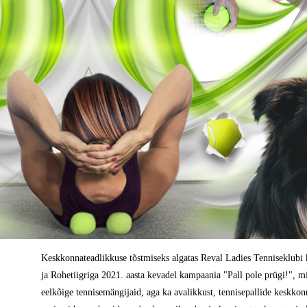
Keskkonnateadlikkuse tõstmiseks algatas Reval Ladies Tenniseklubi 
ja Rohetiigriga 2021. aasta kevadel kampaania "Pall pole prügi!", mi
eelkõige tennisemängijaid, aga ka avalikkust, tennisepallide keskkon