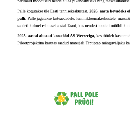
parimaid mooduseid nende eluea pikendamiseks ning taaskasutamise
Palle kogutakse üle Eesti tennisekeskustest.
2026. aasta kevadeks o
palli.
Palle jagatakse lasteaedadele, lemmikloomakeskustele, massaž
saadeti kolmel esimesel aastal Taani, kus nendest toodeti mööbli kait
2025. aastal alustati koostööd AS Weereciga,
kes töötleb kasutatu
Pilootprojektina kasutas saadud materjali Tiptiptap mänguväljaku ka